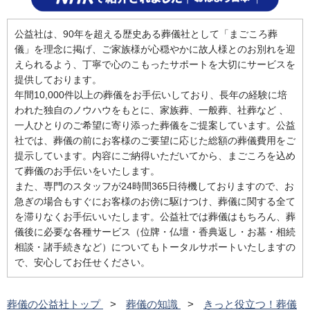
公益社は、90年を超える歴史ある葬儀社として「まごころ葬
儀」を理念に掲げ、ご家族様が心穏やかに故人様とのお別れを迎
えられるよう、丁寧で心のこもったサポートを大切にサービスを
提供しております。
年間10,000件以上の葬儀をお手伝いしており、長年の経験に培
われた独自のノウハウをもとに、家族葬、一般葬、社葬など 、
一人ひとりのご希望に寄り添った葬儀をご提案しています。公益
社では、葬儀の前にお客様のご要望に応じた総額の葬儀費用をご
提示しています。内容にご納得いただいてから、まごころを込め
て葬儀のお手伝いをいたします。
また、専門のスタッフが24時間365日待機しておりますので、お
急ぎの場合もすぐにお客様のお傍に駆けつけ、葬儀に関する全て
を滞りなくお手伝いいたします。公益社では葬儀はもちろん、葬
儀後に必要な各種サービス（位牌・仏壇・香典返し・お墓・相続
相談・諸手続きなど）についてもトータルサポートいたしますの
で、安心してお任せください。
葬儀の公益社トップ
葬儀の知識
きっと役立つ！葬儀