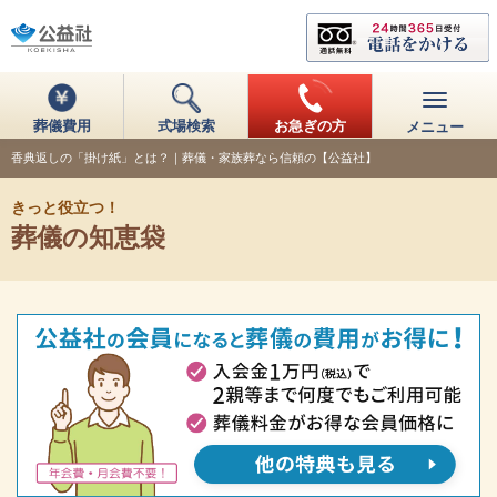
葬儀費用
式場検索
お急ぎの方
メニュー
香典返しの「掛け紙」とは？｜葬儀・家族葬なら信頼の【公益社】
きっと役立つ！
葬儀の知恵袋