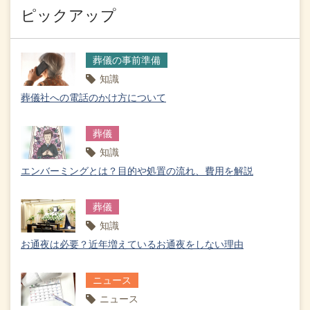
ピックアップ
葬儀の事前準備
知識
葬儀社への電話のかけ方について
葬儀
知識
エンバーミングとは？目的や処置の流れ、費用を解説
葬儀
知識
お通夜は必要？近年増えているお通夜をしない理由
ニュース
ニュース