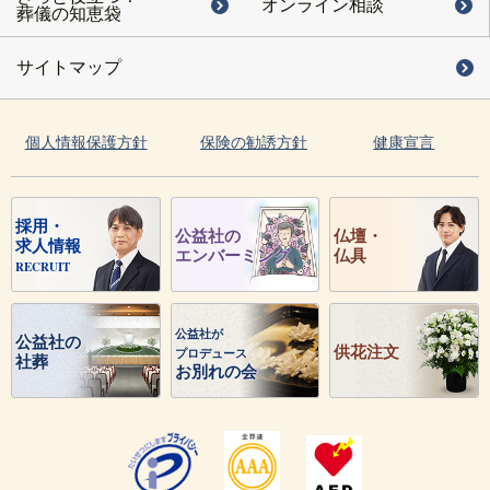
オンライン相談
葬儀の知恵袋
サイトマップ
個人情報保護方針
保険の勧誘方針
健康宣言
採用・
公益社の
仏壇・
求人情報
エンバーミング
仏具
RECRUIT
公益社が
公益社の
供花注文
プロデュース
社葬
お別れの会