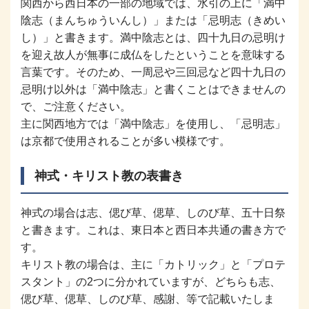
関西から西日本の一部の地域では、水引の上に「満中
陰志（まんちゅういんし）」または「忌明志（きめい
し）」と書きます。満中陰志とは、四十九日の忌明け
を迎え故人が無事に成仏をしたということを意味する
言葉です。そのため、一周忌や三回忌など四十九日の
忌明け以外は「満中陰志」と書くことはできませんの
で、ご注意ください。
主に関西地方では「満中陰志」を使用し、「忌明志」
は京都で使用されることが多い模様です。
神式・キリスト教の表書き
神式の場合は志、偲び草、偲草、しのび草、五十日祭
と書きます。これは、東日本と西日本共通の書き方で
す。
キリスト教の場合は、主に「カトリック」と「プロテ
スタント」の2つに分かれていますが、どちらも志、
偲び草、偲草、しのび草、感謝、等で記載いたしま