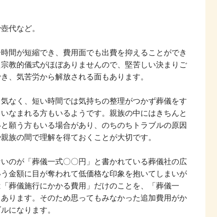
骨壺代など。
分時間が短縮でき、費用面でも出費を抑えることができ
た宗教的儀式がほぼありませんので、堅苦しい決まりご
でき、気苦労から解放される面もあります。
っ気なく、短い時間では気持ちの整理がつかず葬儀をす
さいなまれる方もいるようです。親族の中にはきちんと
いと願う方もいる場合があり、のちのちトラブルの原因
や親族の間で理解を得ておくことが大切です。
ないのが「葬儀一式〇〇円」と書かれている葬儀社の広
いう金額に目が奪われて低価格な印象を抱いてしまいが
は「葬儀施行にかかる費用」だけのことを、「葬儀一
もあります。そのため思ってもみなかった追加費用がか
ブルになります。