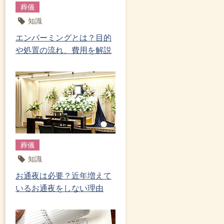
葬儀
知識
エンバーミングとは？目的
や処置の流れ、費用を解説
葬儀
知識
お通夜は必要？近年増えて
いるお通夜をしない理由