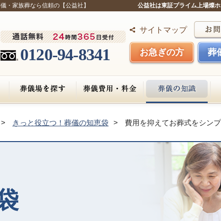
葬儀・家族葬なら信頼の【公益社】
公益社は東証プライム上場燦ホ
サイトマップ
0120-94-8341
お急ぎの方
葬
きっと役立つ！葬儀の知恵袋
費用を抑えてお葬式をシンプ
袋