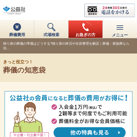
葬儀費用
式場検索
お急ぎの方
メニュー
独り身の葬儀の準備はどうする?独り身の終活や生前整理を解説｜葬儀・家族葬なら
信…
きっと役立つ！
葬儀の知恵袋