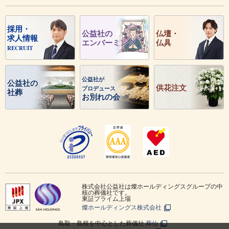
採用・
公益社の
仏壇・
求人情報
エンバーミング
仏具
RECRUIT
公益社が
公益社の
供花注文
プロデュース
社葬
お別れの会
株式会社公益社は燦ホールディングスグループの中
核の葬儀社です。
東証プライム上場
燦ホールディングス株式会社
鳥取・島根を中心とした葬儀社
葬仙