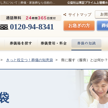
ごし方について｜葬儀・家族葬なら信頼の…
公益社は東証プライム上場燦ホ
サイトマップ
0120-94-8341
お急ぎの方
葬
きっと役立つ！葬儀の知恵袋
喪に服す（服喪）とは何か？
袋