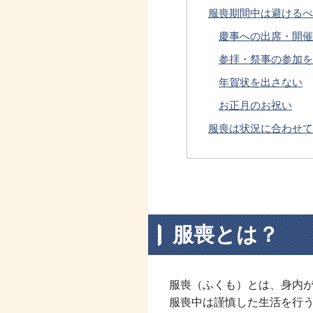
服喪期間中は避けるべ
慶事への出席・開催
参拝・祭事の参加を
年賀状を出さない
お正月のお祝い
服喪は状況に合わせて
服喪とは？
服喪（ふくも）とは、身内
服喪中は謹慎した生活を行