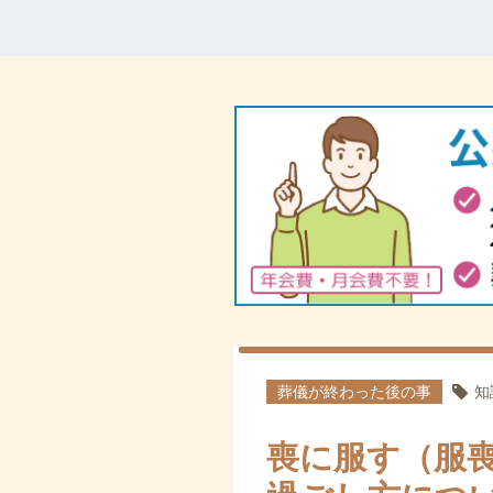
葬儀が終わった後の事
知
喪に服す（服