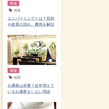
葬儀
知識
エンバーミングとは？目的
や処置の流れ、費用を解説
葬儀
知識
お通夜は必要？近年増えて
いるお通夜をしない理由