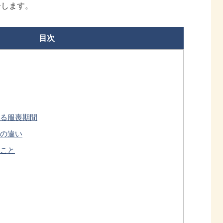
介します。
目次
る服喪期間
の違い
こと