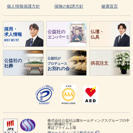
個人情報保護方針
保険の勧誘方針
健康宣言
採用・
公益社の
仏壇・
求人情報
エンバーミング
仏具
RECRUIT
公益社が
公益社の
供花注文
プロデュース
社葬
お別れの会
株式会社公益社は燦ホールディングスグループの中
核の葬儀社です。
東証プライム上場
燦ホールディングス株式会社