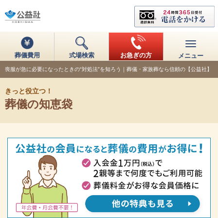
葬儀費用
式場検索
お急ぎの方
メニュー
喪服が急に必要になったときの“対処法”を知ろう｜葬儀・家族葬なら信頼の【公益社】
きっと役立つ！
葬儀の知恵袋