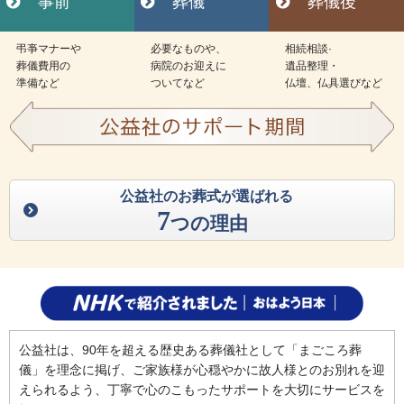
事前
葬儀
葬儀後
弔亊マナーや
必要なものや、
相続相談·
葬儀費用の
病院のお迎えに
遺品整理・
準備など
ついてなど
仏壇、仏具選びなど
公益社のお葬式が選ばれる
7
つの理由
公益社は、90年を超える歴史ある葬儀社として「まごころ葬
儀」を理念に掲げ、ご家族様が心穏やかに故人様とのお別れを迎
えられるよう、丁寧で心のこもったサポートを大切にサービスを