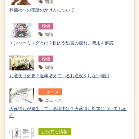
知識
葬儀社への電話のかけ方について
葬儀
知識
エンバーミングとは？目的や処置の流れ、費用を解説
葬儀
知識
お通夜は必要？近年増えているお通夜をしない理由
ニュース
ニュース
火葬待ちが発生している理由は？火葬待ち対策についても紹
介
お役立ち情報