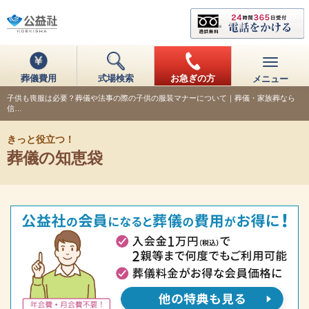
葬儀費用
式場検索
お急ぎの方
メニュー
子供も喪服は必要？葬儀や法事の際の子供の服装マナーについて｜葬儀・家族葬なら
信…
きっと役立つ！
葬儀の知恵袋