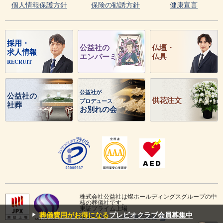
個人情報保護方針
保険の勧誘方針
健康宣言
採用・
公益社の
仏壇・
求人情報
エンバーミング
仏具
RECRUIT
公益社が
公益社の
供花注文
プロデュース
社葬
お別れの会
株式会社公益社は燦ホールディングスグループの中
核の葬儀社です。
東証プライム上場
▼
葬儀費用がお得になる
プレビオクラブ会員募集中
燦ホールディングス株式会社