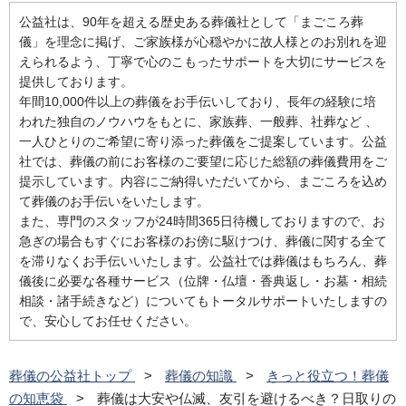
公益社は、90年を超える歴史ある葬儀社として「まごころ葬
儀」を理念に掲げ、ご家族様が心穏やかに故人様とのお別れを迎
えられるよう、丁寧で心のこもったサポートを大切にサービスを
提供しております。
年間10,000件以上の葬儀をお手伝いしており、長年の経験に培
われた独自のノウハウをもとに、家族葬、一般葬、社葬など 、
一人ひとりのご希望に寄り添った葬儀をご提案しています。公益
社では、葬儀の前にお客様のご要望に応じた総額の葬儀費用をご
提示しています。内容にご納得いただいてから、まごころを込め
て葬儀のお手伝いをいたします。
また、専門のスタッフが24時間365日待機しておりますので、お
急ぎの場合もすぐにお客様のお傍に駆けつけ、葬儀に関する全て
を滞りなくお手伝いいたします。公益社では葬儀はもちろん、葬
儀後に必要な各種サービス（位牌・仏壇・香典返し・お墓・相続
相談・諸手続きなど）についてもトータルサポートいたしますの
で、安心してお任せください。
葬儀の公益社トップ
葬儀の知識
きっと役立つ！葬儀
の知恵袋
葬儀は大安や仏滅、友引を避けるべき？日取りの