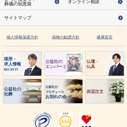
オンライン相談
葬儀の知恵袋
サイトマップ
個人情報保護方針
保険の勧誘方針
健康宣言
採用・
公益社の
仏壇・
求人情報
エンバーミング
仏具
RECRUIT
公益社が
公益社の
供花注文
プロデュース
社葬
お別れの会