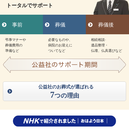
トータルでサポート
事前
葬儀
葬儀後
弔亊マナーや
必要なものや、
相続相談·
葬儀費用の
病院のお迎えに
遺品整理・
準備など
ついてなど
仏壇、仏具選びなど
公益社のお葬式が選ばれる
7
つの理由