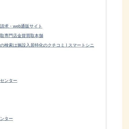
請求・web通販サイト
取専門店金貨買取本舗
の検索は施設入居特化のクチコミ | スマートシニ
センター
ンター