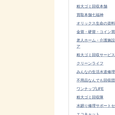
粗大ゴミ回収本舗
買取本舗七福神
オリックス生命の資料
金貨・硬貨・コイン買
老人ホーム・介護施設
ア
粗大ゴミ回収サービス
クリーンライフ
みんなの生活⽔道修理
不用品なんでも回収団
ワンナップLIFE
粗大ゴミ回収隊
水廻り修理サポートセ
エコキャット