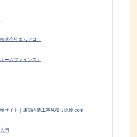
N
株式会社エムフロ）
ホームファインズ』
較サイト｜店舗内装工事見積り比較.com
人
入門