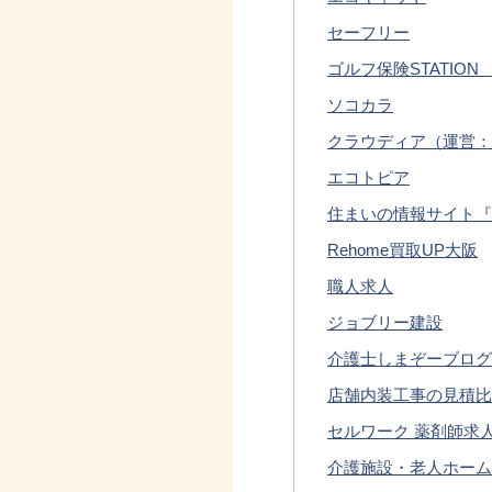
セーフリー
ゴルフ保険STATIO
ソコカラ
クラウディア（運営：
エコトピア
住まいの情報サイト『
Rehome買取UP大阪
職人求人
ジョブリー建設
介護士しまぞーブログ
店舗内装工事の見積比
セルワーク 薬剤師求
介護施設・老人ホーム