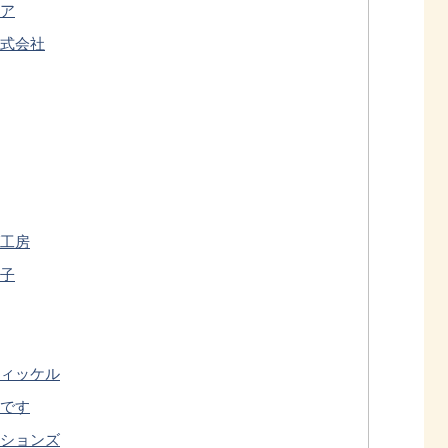
ア
式会社
工房
子
ィッケル
です
ションズ