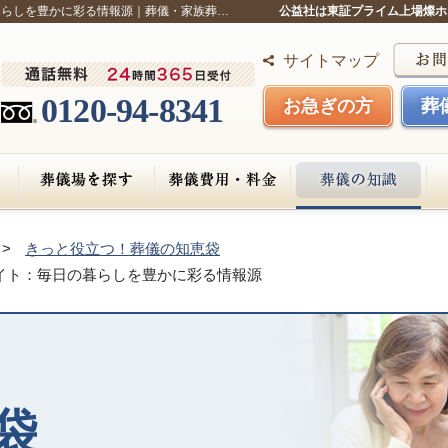
暮らしを豊かに彩る情報源｜葬儀・家族葬…
公益社は東証プライム上場燦ホ
サイトマップ
0120-94-8341
お急ぎの方
葬
きっと役立つ！葬儀の知恵袋
イト：毎日の暮らしを豊かに彩る情報源
袋