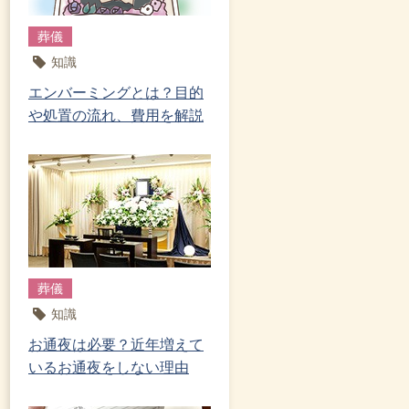
葬儀
知識
エンバーミングとは？目的
や処置の流れ、費用を解説
葬儀
知識
お通夜は必要？近年増えて
いるお通夜をしない理由