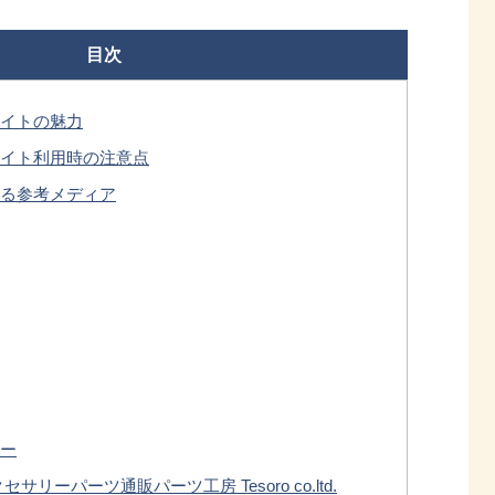
目次
イトの魅力
イト利用時の注意点
る参考メディア
ー
リーパーツ通販パーツ工房 Tesoro co.ltd.