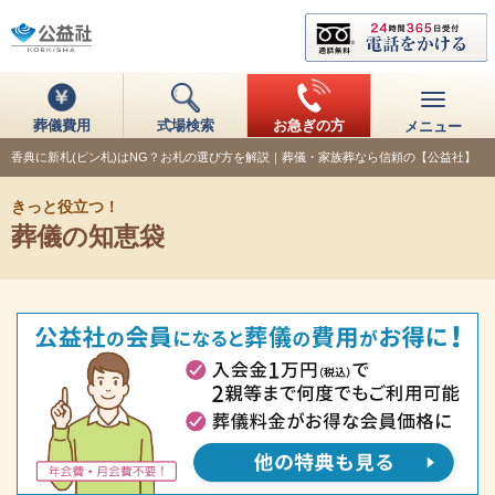
葬儀費用
式場検索
お急ぎの方
メニュー
香典に新札(ピン札)はNG？お札の選び方を解説｜葬儀・家族葬なら信頼の【公益社】
きっと役立つ！
葬儀の知恵袋