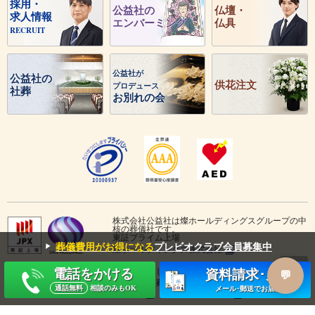
採用・
公益社の
仏壇・
求人情報
エンバーミング
仏具
RECRUIT
公益社が
公益社の
供花注文
プロデュース
社葬
お別れの会
株式会社公益社は燦ホールディングスグループの中
核の葬儀社です。
東証プライム上場
▼
葬儀費用がお得になる
プレビオクラブ会員募集中
燦ホールディングス株式会社
電話をかける
鳥取・島根を中心とした葬儀社
葬仙
資料請求･見積
兵庫を中心とした葬儀社
タルイ
通話無料
相談のみもOK
メール･郵送でお届け
みんなが選んだ終活
斎場手配センター