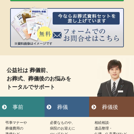
公益社は 葬儀前、
お葬式、葬儀後のお悩みを
トータルでサポート
事前
葬儀
葬儀後
弔亊マナーや
必要なものや、
相続相談·
葬儀費用の
病院のお迎えに
遺品整理・