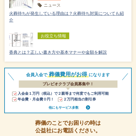
ニュース
火葬待ちが発生している理由は？火葬待ち対策についても紹
介
お役立ち情報
香典とは？正しい書き方や基本マナーや金額を解説
葬儀費用がお得
会員入会で
になります
プレビオクラブ会員募集中！
入会金１万円（税込）で２親等まで何度でもご利用可能
年会費・月会費０円！
２万円相当の割引券
他にもサービス多数
葬儀のことでお困りの時は
公益社にお電話ください。