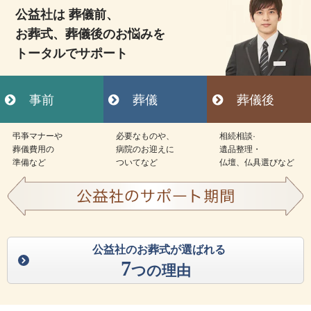
公益社は 葬儀前、
お葬式、葬儀後のお悩みを
トータルでサポート
事前
葬儀
葬儀後
弔亊マナーや
必要なものや、
相続相談·
葬儀費用の
病院のお迎えに
遺品整理・
準備など
ついてなど
仏壇、仏具選びなど
公益社のお葬式が選ばれる
7
つの理由