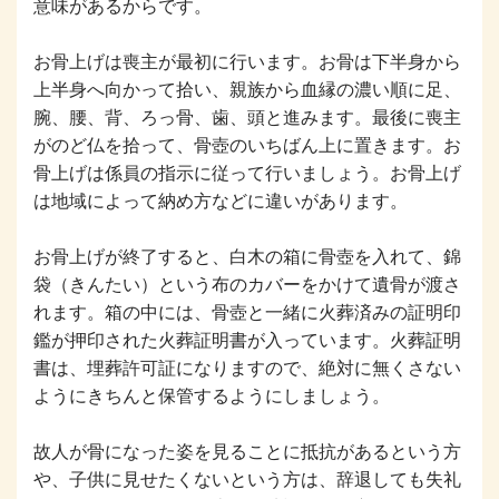
意味があるからです。
お骨上げは喪主が最初に行います。お骨は下半身から
上半身へ向かって拾い、親族から血縁の濃い順に足、
腕、腰、背、ろっ骨、歯、頭と進みます。最後に喪主
がのど仏を拾って、骨壺のいちばん上に置きます。お
骨上げは係員の指示に従って行いましょう。お骨上げ
は地域によって納め方などに違いがあります。
お骨上げが終了すると、白木の箱に骨壺を入れて、錦
袋（きんたい）という布のカバーをかけて遺骨が渡さ
れます。箱の中には、骨壺と一緒に火葬済みの証明印
鑑が押印された火葬証明書が入っています。火葬証明
書は、埋葬許可証になりますので、絶対に無くさない
ようにきちんと保管するようにしましょう。
故人が骨になった姿を見ることに抵抗があるという方
や、子供に見せたくないという方は、辞退しても失礼