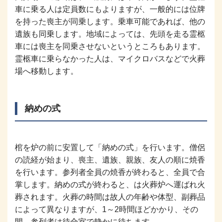
車に乗る人は定員数にもよりますが、一般的には位牌
を持った喪主が同乗します。乗車可能であれば、他の
遺族も同乗します。地域によっては、先頭を走る霊柩
車には喪主を同乗させないというところもあります。
霊柩車に乗らなかった人は、マイクロバスなどで火葬
場へ移動します。
納めの式
棺を炉の前に安置して「納めの式」を行います。僧侶
の読経が始まり、喪主、遺族、親族、友人の順に焼香
を行います。参列者全員の焼香が終わると、全員で合
掌します。納めの式が終わると、は火葬炉へ運ばれ火
葬されます。火葬の時間は故人の年齢や体型、副葬品
によって異なりますが、1～2時間ほどかかり、その
間、参列者は待合室で静かに待ちます。