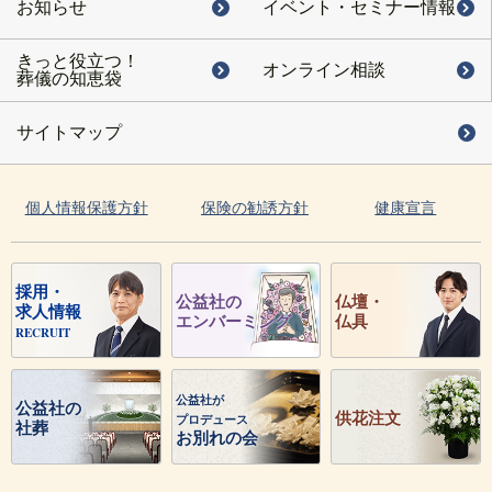
お知らせ
イベント・
セミナー情報
きっと役立つ！
オンライン相談
葬儀の知恵袋
サイトマップ
個人情報保護方針
保険の勧誘方針
健康宣言
採用・
公益社の
仏壇・
求人情報
エンバーミング
仏具
RECRUIT
公益社が
公益社の
供花注文
プロデュース
社葬
お別れの会