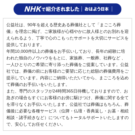
公益社は、90年を超える歴史ある葬儀社として「まごころ葬
儀」を理念に掲げ、ご家族様が心穏やかに故人様とのお別れを迎
えられるよう、丁寧で心のこもったサポートを大切にサービスを
提供しております。
年間10,000件以上の葬儀をお手伝いしており、長年の経験に培
われた独自のノウハウをもとに、家族葬、一般葬、社葬など 、
一人ひとりのご希望に寄り添った葬儀をご提案しています。公益
社では、葬儀の前にお客様のご要望に応じた総額の葬儀費用をご
提示しています。内容にご納得いただいてから、まごころを込め
て葬儀のお手伝いをいたします。
また、専門のスタッフが24時間365日待機しておりますので、お
急ぎの場合もすぐにお客様のお傍に駆けつけ、葬儀に関する全て
を滞りなくお手伝いいたします。公益社では葬儀はもちろん、葬
儀後に必要な各種サービス（位牌・仏壇・香典返し・お墓・相続
相談・諸手続きなど）についてもトータルサポートいたしますの
で、安心してお任せください。