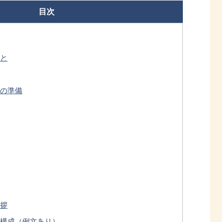
目次
と
の準備
拶
構成（例文あり）