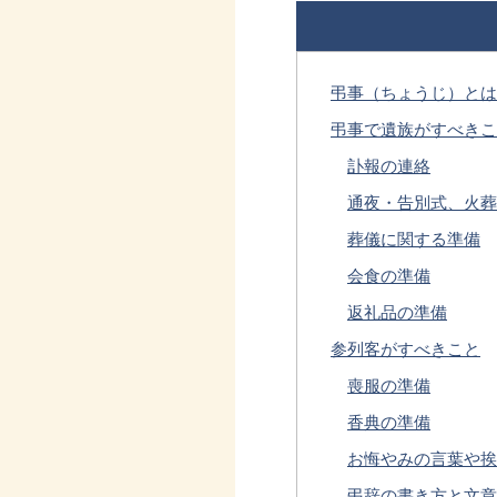
弔事（ちょうじ）とは
弔事で遺族がすべきこ
訃報の連絡
通夜・告別式、火葬
葬儀に関する準備
会食の準備
返礼品の準備
参列客がすべきこと
喪服の準備
香典の準備
お悔やみの言葉や挨
弔辞の書き方と文章