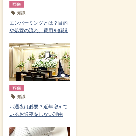
葬儀
知識
エンバーミングとは？目的
や処置の流れ、費用を解説
葬儀
知識
お通夜は必要？近年増えて
いるお通夜をしない理由