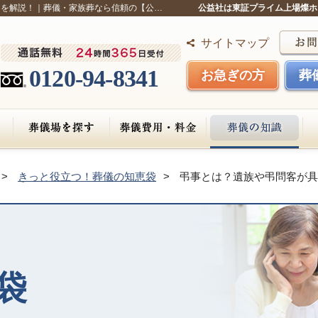
とを解説！｜葬儀・家族葬なら信頼の【公…
公益社は東証プライム上場燦ホ
サイトマップ
0120-94-8341
お急ぎの方
葬
きっと役立つ！葬儀の知恵袋
弔事とは？遺族や弔問客が具
袋