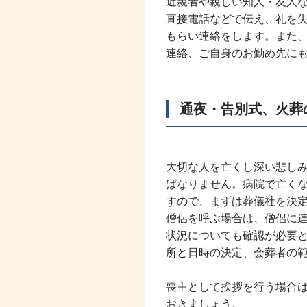
近親者や親しい知人・友人
直接電話などで伝え、礼を
もらい連絡をします。また
連絡、ご自身のお勤め先に
通夜・告別式、火葬
大切な人を亡くし深い悲し
ばなりません。病院で亡く
すので、まずは葬儀社を決
僧侶を呼ぶ場合は、僧侶に
状況についても確認が必要
所と日時の決定、会葬者の
喪主として挨拶を行う場合
おきましょう。