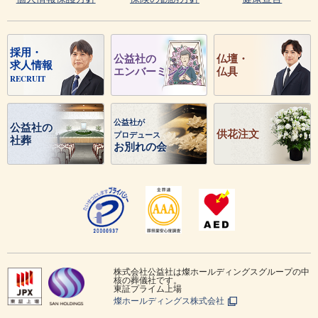
採用・
公益社の
仏壇・
求人情報
エンバーミング
仏具
RECRUIT
公益社が
公益社の
供花注文
プロデュース
社葬
お別れの会
株式会社公益社は燦ホールディングスグループの中
核の葬儀社です。
東証プライム上場
燦ホールディングス株式会社