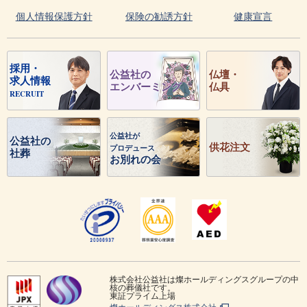
個人情報保護方針
保険の勧誘方針
健康宣言
採用・
公益社の
仏壇・
求人情報
エンバーミング
仏具
RECRUIT
公益社が
公益社の
供花注文
プロデュース
社葬
お別れの会
株式会社公益社は燦ホールディングスグループの中
核の葬儀社です。
東証プライム上場