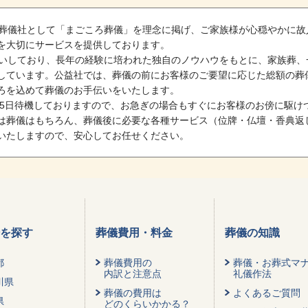
る葬儀社として「まごころ葬儀」を理念に掲げ、ご家族様が心穏やかに故
を大切にサービスを提供しております。
手伝いしており、長年の経験に培われた独自のノウハウをもとに、家族葬、
しています。公益社では、葬儀の前にお客様のご要望に応じた総額の葬
ろを込めて葬儀のお手伝いをいたします。
365日待機しておりますので、お急ぎの場合もすぐにお客様のお傍に駆
は葬儀はもちろん、葬儀後に必要な各種サービス（位牌・仏壇・香典返
いたしますので、安心してお任せください。
を探す
葬儀費用・料金
葬儀の知識
都
葬儀費用の
葬儀・お葬式マ
内訳と注意点
礼儀作法
川県
葬儀の費用は
よくあるご質問
県
どのくらいかかる？