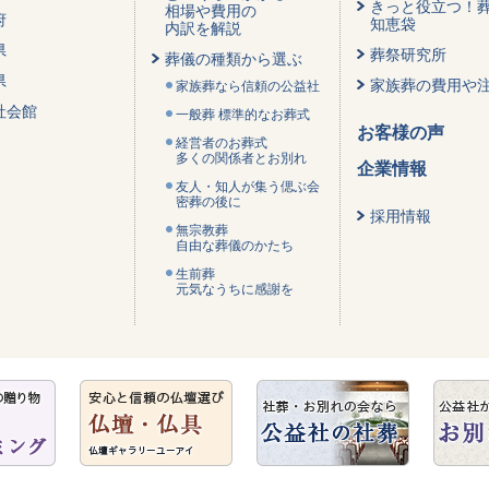
きっと役立つ！
相場や費用の
府
知恵袋
内訳を解説
県
葬祭研究所
葬儀の種類から選ぶ
県
家族葬の費用や
家族葬なら信頼の公益社
社会館
一般葬 標準的なお葬式
お客様の声
経営者のお葬式
多くの関係者とお別れ
企業情報
友人・知人が集う偲ぶ会
密葬の後に
採用情報
無宗教葬
自由な葬儀のかたち
生前葬
元気なうちに感謝を