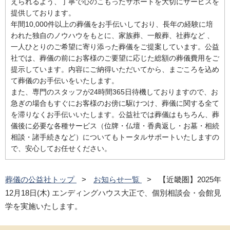
えられるよう、丁寧で心のこもったサポートを大切にサービスを
提供しております。
年間10,000件以上の葬儀をお手伝いしており、長年の経験に培
われた独自のノウハウをもとに、家族葬、一般葬、社葬など 、
一人ひとりのご希望に寄り添った葬儀をご提案しています。公益
社では、葬儀の前にお客様のご要望に応じた総額の葬儀費用をご
提示しています。内容にご納得いただいてから、まごころを込め
て葬儀のお手伝いをいたします。
また、専門のスタッフが24時間365日待機しておりますので、お
急ぎの場合もすぐにお客様のお傍に駆けつけ、葬儀に関する全て
を滞りなくお手伝いいたします。公益社では葬儀はもちろん、葬
儀後に必要な各種サービス（位牌・仏壇・香典返し・お墓・相続
相談・諸手続きなど）についてもトータルサポートいたしますの
で、安心してお任せください。
葬儀の公益社トップ
お知らせ一覧
【近畿圏】2025年
12月18日(木) エンディングハウス大正で、個別相談会・会館見
学を実施いたします。