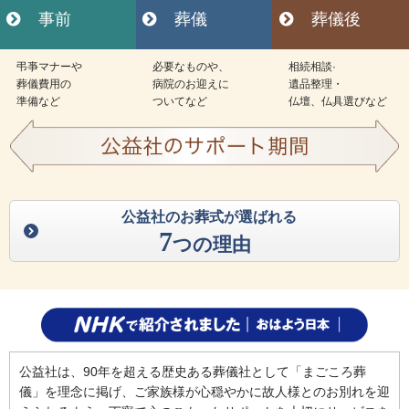
事前
葬儀
葬儀後
弔亊マナーや
必要なものや、
相続相談·
葬儀費用の
病院のお迎えに
遺品整理・
準備など
ついてなど
仏壇、仏具選びなど
公益社のお葬式が選ばれる
7
つの理由
公益社は、90年を超える歴史ある葬儀社として「まごころ葬
儀」を理念に掲げ、ご家族様が心穏やかに故人様とのお別れを迎