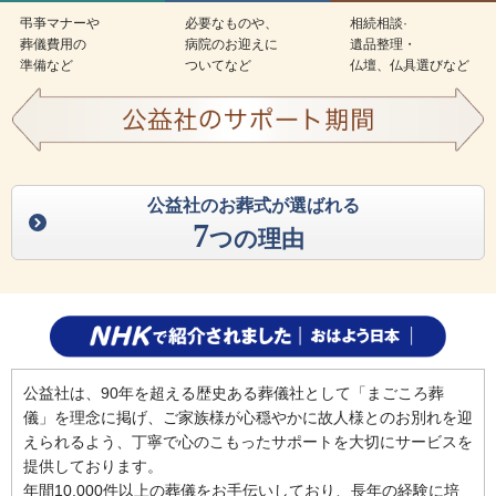
弔亊マナーや
必要なものや、
相続相談·
葬儀費用の
病院のお迎えに
遺品整理・
準備など
ついてなど
仏壇、仏具選びなど
公益社のお葬式が選ばれる
7
つの理由
公益社は、90年を超える歴史ある葬儀社として「まごころ葬
儀」を理念に掲げ、ご家族様が心穏やかに故人様とのお別れを迎
えられるよう、丁寧で心のこもったサポートを大切にサービスを
提供しております。
年間10,000件以上の葬儀をお手伝いしており、長年の経験に培