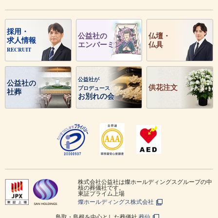
採用・
公益社の
仏壇・
求人情報
エンバーミング
仏具
RECRUIT
公益社が
公益社の
供花注文
プロデュース
社葬
お別れの会
株式会社公益社は燦ホールディングスグループの中
核の葬儀社です。
東証プライム上場
燦ホールディングス株式会社
鳥取・島根を中心とした葬儀社
葬仙