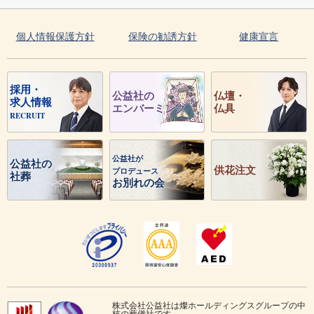
個人情報保護方針
保険の勧誘方針
健康宣言
採用・
公益社の
仏壇・
求人情報
エンバーミング
仏具
RECRUIT
公益社が
公益社の
供花注文
プロデュース
社葬
お別れの会
株式会社公益社は燦ホールディングスグループの中