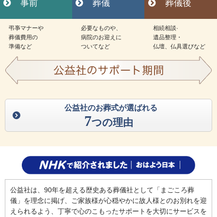
事前
葬儀
葬儀後
弔亊マナーや
必要なものや、
相続相談·
葬儀費用の
病院のお迎えに
遺品整理・
準備など
ついてなど
仏壇、仏具選びなど
公益社のお葬式が選ばれる
7
つの理由
公益社は、90年を超える歴史ある葬儀社として「まごころ葬
儀」を理念に掲げ、ご家族様が心穏やかに故人様とのお別れを迎
えられるよう、丁寧で心のこもったサポートを大切にサービスを