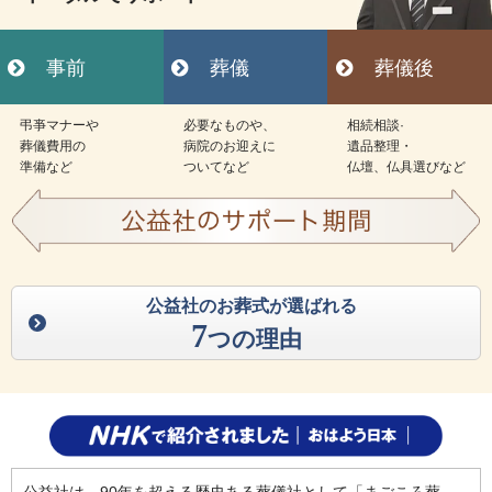
事前
葬儀
葬儀後
弔亊マナーや
必要なものや、
相続相談·
葬儀費用の
病院のお迎えに
遺品整理・
準備など
ついてなど
仏壇、仏具選びなど
公益社のお葬式が選ばれる
7
つの理由