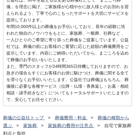
公益社は、90年を超える歴史ある葬儀社として「まごころ葬
儀」を理念に掲げ、ご家族様が心穏やかに故人様とのお別れを迎
えられるよう、丁寧で心のこもったサポートを大切にサービスを
提供しております。
年間10,000件以上の葬儀をお手伝いしており、長年の経験に培
われた独自のノウハウをもとに、家族葬、一般葬、社葬など 、
一人ひとりのご希望に寄り添った葬儀をご提案しています。公益
社では、葬儀の前にお客様のご要望に応じた総額の葬儀費用をご
提示しています。内容にご納得いただいてから、まごころを込め
て葬儀のお手伝いをいたします。
また、専門のスタッフが24時間365日待機しておりますので、お
急ぎの場合もすぐにお客様のお傍に駆けつけ、葬儀に関する全て
を滞りなくお手伝いいたします。公益社では葬儀はもちろん、葬
儀後に必要な各種サービス（位牌・仏壇・香典返し・お墓・相続
相談・諸手続きなど）についてもトータルサポートいたしますの
で、安心してお任せください。
葬儀の公益社トップ
葬儀費用・料金
葬儀の種類から
選ぶ
家族葬
家族葬の費用や注意点
自宅で家族葬
利点と負担