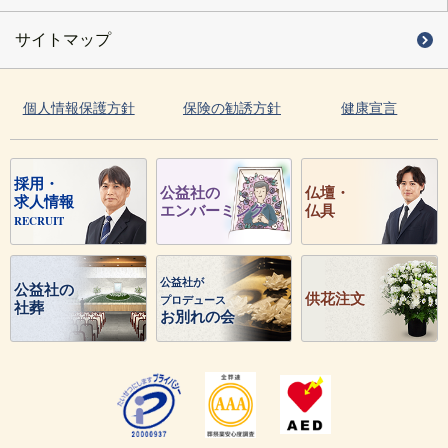
サイトマップ
個人情報保護方針
保険の勧誘方針
健康宣言
採用・
公益社の
仏壇・
求人情報
エンバーミング
仏具
RECRUIT
公益社が
公益社の
供花注文
プロデュース
社葬
お別れの会