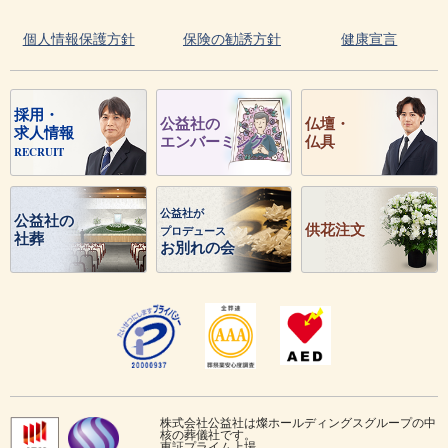
個人情報保護方針
保険の勧誘方針
健康宣言
採用・
公益社の
仏壇・
求人情報
エンバーミング
仏具
RECRUIT
公益社が
公益社の
供花注文
プロデュース
社葬
お別れの会
株式会社公益社は燦ホールディングスグループの中
核の葬儀社です。
東証プライム上場