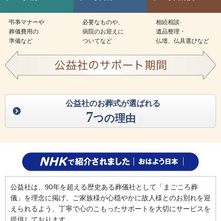
弔亊マナーや
必要なものや、
相続相談·
葬儀費用の
病院のお迎えに
遺品整理・
準備など
ついてなど
仏壇、仏具選びなど
公益社のお葬式が選ばれる
7
つの理由
公益社は、90年を超える歴史ある葬儀社として「まごころ葬
儀」を理念に掲げ、ご家族様が心穏やかに故人様とのお別れを迎
えられるよう、丁寧で心のこもったサポートを大切にサービスを
提供しております。