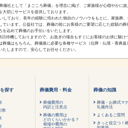
る葬儀社として「まごころ葬儀」を理念に掲げ、ご家族様が心穏やかに故
を大切にサービスを提供しております。
手伝いしており、長年の経験に培われた独自のノウハウをもとに、家族葬、
しています。公益社では、葬儀の前にお客様のご要望に応じた総額の葬
ろを込めて葬儀のお手伝いをいたします。
365日待機しておりますので、お急ぎの場合もすぐにお客様のお傍に駆
は葬儀はもちろん、葬儀後に必要な各種サービス（位牌・仏壇・香典返
いたしますので、安心してお任せください。
を探す
葬儀費用・料金
葬儀の知識
都
葬儀費用の
葬儀・お葬式マ
内訳と注意点
礼儀作法
川県
葬儀の費用は
よくあるご質問
県
どのくらいかかる？
きっと役立つ！
相場や費用の
府
知恵袋