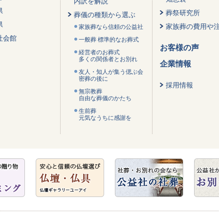
内訳を解説
県
葬祭研究所
葬儀の種類から選ぶ
県
家族葬の費用や
家族葬なら信頼の公益社
社会館
一般葬 標準的なお葬式
お客様の声
経営者のお葬式
多くの関係者とお別れ
企業情報
友人・知人が集う偲ぶ会
密葬の後に
採用情報
無宗教葬
自由な葬儀のかたち
生前葬
元気なうちに感謝を