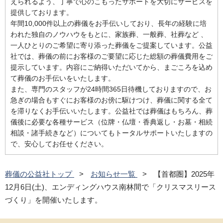
えられるよう、丁寧で心のこもったサポートを大切にサービスを
提供しております。
年間10,000件以上の葬儀をお手伝いしており、長年の経験に培
われた独自のノウハウをもとに、家族葬、一般葬、社葬など 、
一人ひとりのご希望に寄り添った葬儀をご提案しています。公益
社では、葬儀の前にお客様のご要望に応じた総額の葬儀費用をご
提示しています。内容にご納得いただいてから、まごころを込め
て葬儀のお手伝いをいたします。
また、専門のスタッフが24時間365日待機しておりますので、お
急ぎの場合もすぐにお客様のお傍に駆けつけ、葬儀に関する全て
を滞りなくお手伝いいたします。公益社では葬儀はもちろん、葬
儀後に必要な各種サービス（位牌・仏壇・香典返し・お墓・相続
相談・諸手続きなど）についてもトータルサポートいたしますの
で、安心してお任せください。
葬儀の公益社トップ
お知らせ一覧
【首都圏】2025年
12月6日(土)、エンディングハウス南林間で「クリスマスリース
づくり」を開催いたします。