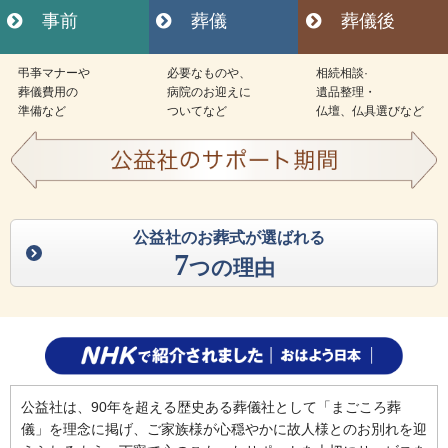
事前
葬儀
葬儀後
弔亊マナーや
必要なものや、
相続相談·
葬儀費用の
病院のお迎えに
遺品整理・
準備など
ついてなど
仏壇、仏具選びなど
公益社のお葬式が選ばれる
7
つの理由
公益社は、90年を超える歴史ある葬儀社として「まごころ葬
儀」を理念に掲げ、ご家族様が心穏やかに故人様とのお別れを迎