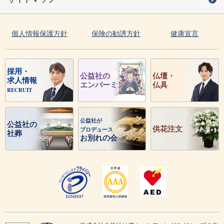
個人情報保護方針
保険の勧誘方針
健康宣言
採用・
公益社の
仏壇・
求人情報
エンバーミング
仏具
RECRUIT
公益社が
公益社の
供花注文
プロデュース
社葬
お別れの会