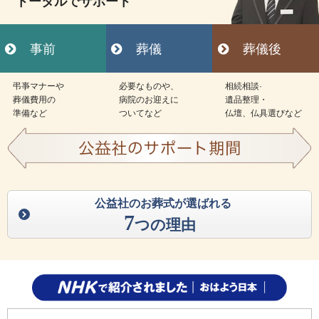
トータルでサポート
事前
葬儀
葬儀後
弔亊マナーや
必要なものや、
相続相談·
葬儀費用の
病院のお迎えに
遺品整理・
準備など
ついてなど
仏壇、仏具選びなど
公益社のお葬式が選ばれる
7
つの理由