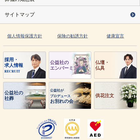
サイトマップ
個人情報保護方針
保険の勧誘方針
健康宣言
採用・
公益社の
仏壇・
求人情報
エンバーミング
仏具
RECRUIT
公益社が
公益社の
供花注文
プロデュース
社葬
お別れの会