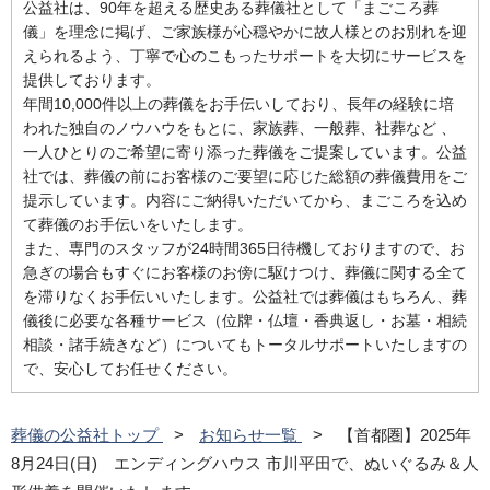
公益社は、90年を超える歴史ある葬儀社として「まごころ葬
儀」を理念に掲げ、ご家族様が心穏やかに故人様とのお別れを迎
えられるよう、丁寧で心のこもったサポートを大切にサービスを
提供しております。
年間10,000件以上の葬儀をお手伝いしており、長年の経験に培
われた独自のノウハウをもとに、家族葬、一般葬、社葬など 、
一人ひとりのご希望に寄り添った葬儀をご提案しています。公益
社では、葬儀の前にお客様のご要望に応じた総額の葬儀費用をご
提示しています。内容にご納得いただいてから、まごころを込め
て葬儀のお手伝いをいたします。
また、専門のスタッフが24時間365日待機しておりますので、お
急ぎの場合もすぐにお客様のお傍に駆けつけ、葬儀に関する全て
を滞りなくお手伝いいたします。公益社では葬儀はもちろん、葬
儀後に必要な各種サービス（位牌・仏壇・香典返し・お墓・相続
相談・諸手続きなど）についてもトータルサポートいたしますの
で、安心してお任せください。
葬儀の公益社トップ
お知らせ一覧
【首都圏】2025年
8月24日(日) エンディングハウス 市川平田で、ぬいぐるみ＆人