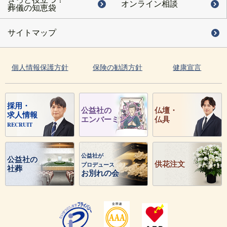
オンライン相談
葬儀の知恵袋
サイトマップ
個人情報保護方針
保険の勧誘方針
健康宣言
採用・
公益社の
仏壇・
求人情報
エンバーミング
仏具
RECRUIT
公益社が
公益社の
供花注文
プロデュース
社葬
お別れの会