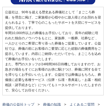
公益社は、90年を超える歴史ある葬儀社として「まごころ葬
儀」を理念に掲げ、ご家族様が心穏やかに故人様とのお別れを迎
えられるよう、丁寧で心のこもったサポートを大切にサービスを
提供しております。
年間10,000件以上の葬儀をお手伝いしており、長年の経験に培
われた独自のノウハウをもとに、家族葬、一般葬、社葬など 、
一人ひとりのご希望に寄り添った葬儀をご提案しています。公益
社では、葬儀の前にお客様のご要望に応じた総額の葬儀費用をご
提示しています。内容にご納得いただいてから、まごころを込め
て葬儀のお手伝いをいたします。
また、専門のスタッフが24時間365日待機しておりますので、お
急ぎの場合もすぐにお客様のお傍に駆けつけ、葬儀に関する全て
を滞りなくお手伝いいたします。公益社では葬儀はもちろん、葬
儀後に必要な各種サービス（位牌・仏壇・香典返し・お墓・相続
相談・諸手続きなど）についてもトータルサポートいたしますの
で、安心してお任せください。
葬儀の公益社トップ
葬儀の知識
よくあるご質問