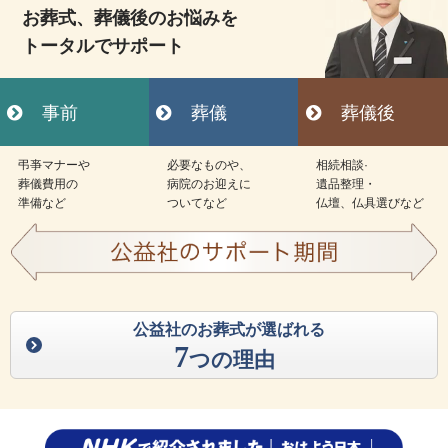
お葬式、葬儀後のお悩みを
トータルでサポート
事前
葬儀
葬儀後
弔亊マナーや
必要なものや、
相続相談·
葬儀費用の
病院のお迎えに
遺品整理・
準備など
ついてなど
仏壇、仏具選びなど
公益社のお葬式が選ばれる
7
つの理由