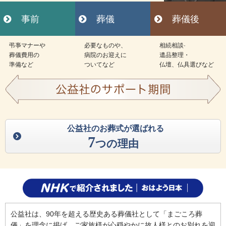
事前
葬儀
葬儀後
弔亊マナーや
必要なものや、
相続相談·
葬儀費用の
病院のお迎えに
遺品整理・
準備など
ついてなど
仏壇、仏具選びなど
公益社のお葬式が選ばれる
7
つの理由
公益社は、90年を超える歴史ある葬儀社として「まごころ葬
儀」を理念に掲げ、ご家族様が心穏やかに故人様とのお別れを迎