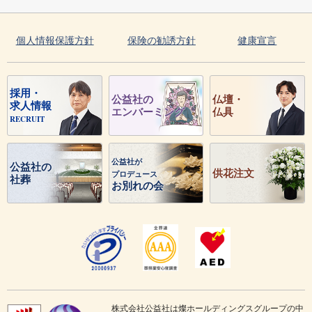
個人情報保護方針
保険の勧誘方針
健康宣言
採用・
公益社の
仏壇・
求人情報
エンバーミング
仏具
RECRUIT
公益社が
公益社の
供花注文
プロデュース
社葬
お別れの会
株式会社公益社は燦ホールディングスグループの中