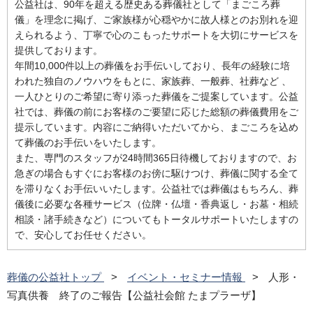
公益社は、90年を超える歴史ある葬儀社として「まごころ葬
儀」を理念に掲げ、ご家族様が心穏やかに故人様とのお別れを迎
えられるよう、丁寧で心のこもったサポートを大切にサービスを
提供しております。
年間10,000件以上の葬儀をお手伝いしており、長年の経験に培
われた独自のノウハウをもとに、家族葬、一般葬、社葬など 、
一人ひとりのご希望に寄り添った葬儀をご提案しています。公益
社では、葬儀の前にお客様のご要望に応じた総額の葬儀費用をご
提示しています。内容にご納得いただいてから、まごころを込め
て葬儀のお手伝いをいたします。
また、専門のスタッフが24時間365日待機しておりますので、お
急ぎの場合もすぐにお客様のお傍に駆けつけ、葬儀に関する全て
を滞りなくお手伝いいたします。公益社では葬儀はもちろん、葬
儀後に必要な各種サービス（位牌・仏壇・香典返し・お墓・相続
相談・諸手続きなど）についてもトータルサポートいたしますの
で、安心してお任せください。
葬儀の公益社トップ
イベント・セミナー情報
人形・
写真供養 終了のご報告【公益社会館 たまプラーザ】