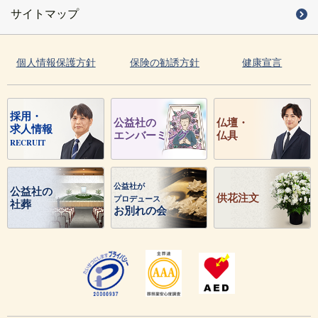
サイトマップ
個人情報保護方針
保険の勧誘方針
健康宣言
採用・
公益社の
仏壇・
求人情報
エンバーミング
仏具
RECRUIT
公益社が
公益社の
供花注文
プロデュース
社葬
お別れの会