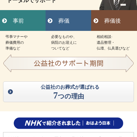
トータルでサポート
事前
葬儀
葬儀後
弔亊マナーや
必要なものや、
相続相談·
葬儀費用の
病院のお迎えに
遺品整理・
準備など
ついてなど
仏壇、仏具選びなど
公益社のお葬式が選ばれる
7
つの理由