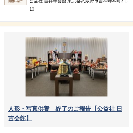
公益社 吉祥寺会館
東京都武蔵野市吉祥寺本町3-1-
開催場所
10
人形・写真供養 終了のご報告【公益社 日
吉会館】