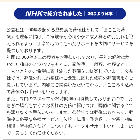
公益社は、90年を超える歴史ある葬儀社として「まごころ葬
儀」を理念に掲げ、ご家族様が心穏やかに故人様とのお別れを迎
えられるよう、丁寧で心のこもったサポートを大切にサービスを
提供しております。
年間10,000件以上の葬儀をお手伝いしており、長年の経験に培
われた独自のノウハウをもとに、家族葬、一般葬、社葬など 、
一人ひとりのご希望に寄り添った葬儀をご提案しています。公益
社では、葬儀の前にお客様のご要望に応じた総額の葬儀費用をご
提示しています。内容にご納得いただいてから、まごころを込め
て葬儀のお手伝いをいたします。
また、専門のスタッフが24時間365日待機しておりますので、お
急ぎの場合もすぐにお客様のお傍に駆けつけ、葬儀に関する全て
を滞りなくお手伝いいたします。公益社では葬儀はもちろん、葬
儀後に必要な各種サービス（位牌・仏壇・香典返し・お墓・相続
相談・諸手続きなど）についてもトータルサポートいたしますの
で、安心してお任せください。