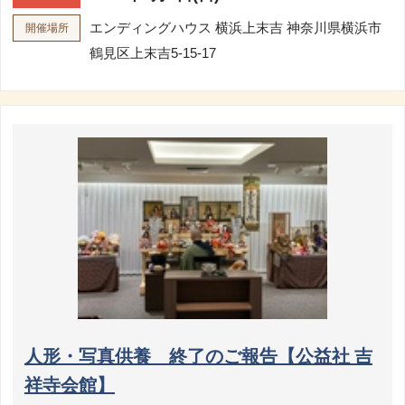
エンディングハウス 横浜上末吉
神奈川県横浜市
開催場所
鶴見区上末吉5-15-17
人形・写真供養 終了のご報告【公益社 吉
祥寺会館】