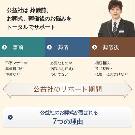
公益社は 葬儀前、
お葬式、葬儀後のお悩みを
トータルでサポート
事前
葬儀
葬儀後
弔亊マナーや
必要なものや、
相続相談·
葬儀費用の
病院のお迎えに
遺品整理・
準備など
ついてなど
仏壇、仏具選びなど
公益社のお葬式が選ばれる
7
つの理由