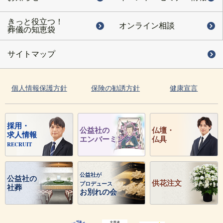
きっと役立つ！
オンライン相談
葬儀の知恵袋
サイトマップ
個人情報保護方針
保険の勧誘方針
健康宣言
採用・
公益社の
仏壇・
求人情報
エンバーミング
仏具
RECRUIT
公益社が
公益社の
供花注文
プロデュース
社葬
お別れの会