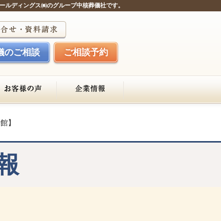
ールディングス㈱のグループ中核葬儀社です。
儀のご相談
ご相談予約
会館】
報