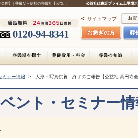
会館】 | 葬儀なら信頼の葬儀社【公益…
公益社は東証プライム上場燦ホ
サイトマップ
0120-94-8341
お急ぎの方
葬
セミナー情報
人形・写真供養 終了のご報告【公益社 高円寺
イベント・セミナー情
る