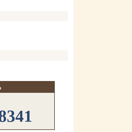
ら
-8341