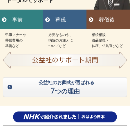
トータルでサポート
事前
葬儀
葬儀後
弔亊マナーや
必要なものや、
相続相談·
葬儀費用の
病院のお迎えに
遺品整理・
準備など
ついてなど
仏壇、仏具選びなど
公益社のお葬式が選ばれる
7
つの理由