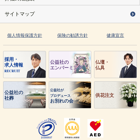
サイトマップ
個人情報保護方針
保険の勧誘方針
健康宣言
採用・
公益社の
仏壇・
求人情報
エンバーミング
仏具
RECRUIT
公益社が
公益社の
供花注文
プロデュース
社葬
お別れの会