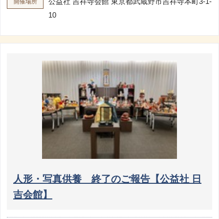
公益社 吉祥寺会館
東京都武蔵野市吉祥寺本町3-1-
開催場所
10
人形・写真供養 終了のご報告【公益社 日
吉会館】