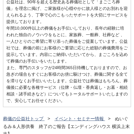
公益社は、90年を超える歴史ある葬儀社として「まごころ葬
儀」を理念に掲げ、ご家族様が心穏やかに故人様とのお別れを迎
えられるよう、丁寧で心のこもったサポートを大切にサービスを
提供しております。
年間10,000件以上の葬儀をお手伝いしており、長年の経験に培
われた独自のノウハウをもとに、家族葬、一般葬、社葬など 、
一人ひとりのご希望に寄り添った葬儀をご提案しています。公益
社では、葬儀の前にお客様のご要望に応じた総額の葬儀費用をご
提示しています。内容にご納得いただいてから、まごころを込め
て葬儀のお手伝いをいたします。
また、専門のスタッフが24時間365日待機しておりますので、お
急ぎの場合もすぐにお客様のお傍に駆けつけ、葬儀に関する全て
を滞りなくお手伝いいたします。公益社では葬儀はもちろん、葬
儀後に必要な各種サービス（位牌・仏壇・香典返し・お墓・相続
相談・諸手続きなど）についてもトータルサポートいたしますの
で、安心してお任せください。
葬儀の公益社トップ
イベント・セミナー情報
ぬいぐ
るみ＆人形供養 終了のご報告【エンディングハウス 横浜上末
吉】