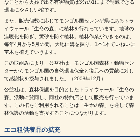
なことから火葬で出る有害物質は3分の1にまで削減できる
環境にやさしい棺です。
また、販売個数に応じてモンゴル国セレンゲ県にあるトラ
イウォール「生命の森」に植林を行なっています。地球の
温暖化を防ぎ、黄砂を防ぐ植林。植林作業ができるのは、
毎年4月から5月の間。大地に溝を掘り、1本1本ていねいに
苗木を植えていきます。
この取組みにより、公益社は、モンゴル国森林・動物セン
ターからモンゴル国の自然環境保全と復元への貢献に対し
て感謝状を授与されました。（2008年12月）
公益社は、森林保護を目的としたトライウォール「生命の
森」活動に賛同し、同社の特約店として販売を行っていま
す。この棺をご利用されることは「生命の森」を通して森
林保護の活動を支援することにつながります。
エコ粗供養品の拡充