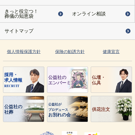
きっと役立つ！
オンライン相談
葬儀の知恵袋
サイトマップ
個人情報保護方針
保険の勧誘方針
健康宣言
採用・
公益社の
仏壇・
求人情報
エンバーミング
仏具
RECRUIT
公益社が
公益社の
供花注文
プロデュース
社葬
お別れの会