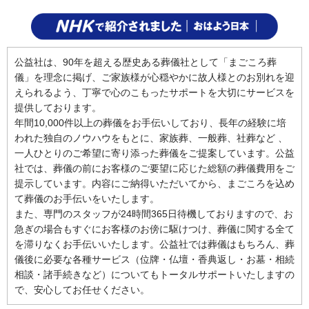
公益社は、90年を超える歴史ある葬儀社として「まごころ葬
儀」を理念に掲げ、ご家族様が心穏やかに故人様とのお別れを迎
えられるよう、丁寧で心のこもったサポートを大切にサービスを
提供しております。
年間10,000件以上の葬儀をお手伝いしており、長年の経験に培
われた独自のノウハウをもとに、家族葬、一般葬、社葬など 、
一人ひとりのご希望に寄り添った葬儀をご提案しています。公益
社では、葬儀の前にお客様のご要望に応じた総額の葬儀費用をご
提示しています。内容にご納得いただいてから、まごころを込め
て葬儀のお手伝いをいたします。
また、専門のスタッフが24時間365日待機しておりますので、お
急ぎの場合もすぐにお客様のお傍に駆けつけ、葬儀に関する全て
を滞りなくお手伝いいたします。公益社では葬儀はもちろん、葬
儀後に必要な各種サービス（位牌・仏壇・香典返し・お墓・相続
相談・諸手続きなど）についてもトータルサポートいたしますの
で、安心してお任せください。