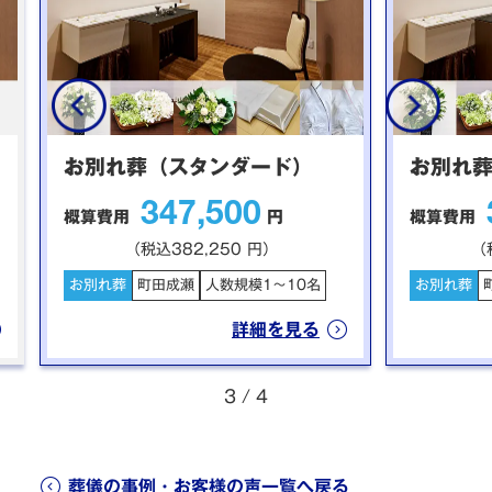
お別れ葬（スタンダード）
お別れ
347,500
概算費用
円
概算費用
（税込382,250 円）
（
お別れ葬
町田成瀬
人数規模1～10名
お別れ葬
詳細を見る
3
/
4
葬儀の事例・お客様の声一覧へ戻る