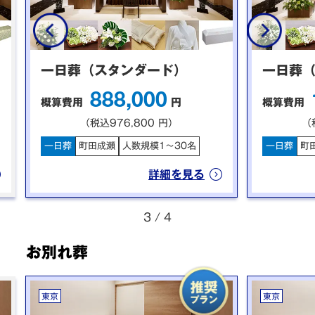
一日葬（スタンダード）
一日葬
888,000
概算費用
円
概算費用
（税込976,800 円）
（
一日葬
町田成瀬
人数規模1〜30名
一日葬
町
詳細を見る
3
/
4
お別れ葬
東京
東京