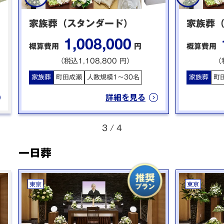
家族葬（スタンダード）
家族葬
1,008,000
概算費用
円
概算費用
（税込1,108,800 円）
（
家族葬
町田成瀬
人数規模1〜30名
家族葬
町
詳細を見る
3
/
4
一日葬
東京
東京