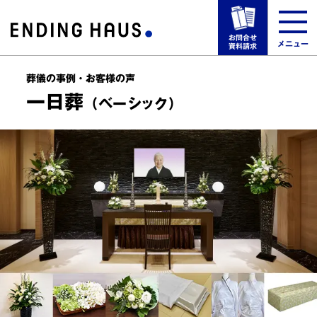
お問合せ
メニュー
資料請求
葬儀の事例・お客様の声
選ばれる理由
一日葬
（ベーシック）
葬儀場一覧
葬儀プラン・料金
葬儀の事例・お客様の声
事前の相談・手順・方法
来館予約