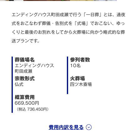
よくある質問
エンディングハウス町田成瀬で行う「一日葬」とは、通夜
式をおこなわず葬儀・告別式を「式場」でおこない、ゆっ
お得な割引
くりと最後のお別れをしてから火葬場に向かう略式的な葬
送プランです。
ご相談無料 24時間・365日 受付
葬儀場名
参列者数
エンディングハウス
10名
町田成瀬
ここを押すとお電話できます
宗教形式
火葬場
今すぐ電話で相談する
仏式
四ツ木斎場
概算費用
669,500円
無料で資料請求
（税込 736,450円）
費用内訳を見る