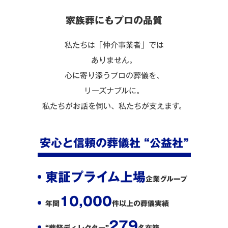
よくある質問
家族葬にもプロの品質
お得な割引
私たちは「仲介事業者」では
ありません。
心に寄り添うプロの葬儀を、
リーズナブルに。
ご相談無料 24時間・365日 受付
私たちがお話を伺い、私たちが支えます。
ここを押すとお電話できます
今すぐ電話で相談する
安心と信頼の葬儀社 “公益社”
東証プライム上場
無料で資料請求
企業グループ
10,000
年間
件
以上の葬儀実績
279
“葬祭ディレクター”
名在籍