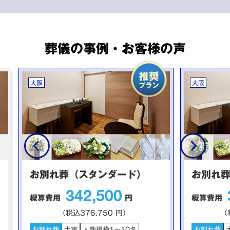
葬儀の事例・お客様の声
大阪
大阪
お別れ葬（スタンダード）
お別れ
342,500
概算費用
円
概算費用
（税込376,750 円）
（
お別れ葬
大東
人数規模1～10名
お別れ葬