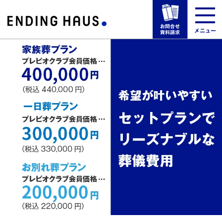
お問合せ
メニュー
資料請求
選ばれる理由
葬儀場一覧
葬儀プラン・料金
葬儀の事例・お客様の声
事前の相談・手順・方法
来館予約