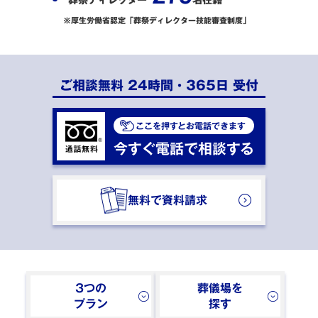
閉じる
※厚生労働省認定
「葬祭ディレクター技能審査制度」
ご相談無料 24時間・365日 受付
ここを押すとお電話できます
今すぐ電話で相談する
無料で資料請求
3つの
葬儀場を
プラン
探す