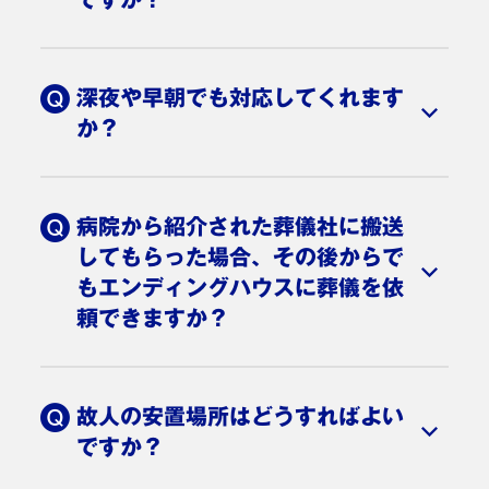
まずはご自宅や葬儀会館など故人のご安置場所を
決めて、搬送する車の手配が必要です。故人をお
深夜や早朝でも対応してくれます
連れする車を手配いたしますので、エンディング
か？
ハウスまでご連絡ください。病院などで車を手配
いただける場合もありますが、葬儀を依頼する葬
24時間365日年中無休で、対応いたします。病
儀社が決まっている場合は、最初からその葬儀社
院から安置場所への故人の搬送を含め、葬儀に関
病院から紹介された葬儀社に搬送
に依頼する方がスムーズです。その後の流れはス
するすべてにエンディングハウスが対応いたしま
してもらった場合、その後からで
タッフが説明いたしますのでご安心ください。
すので、ご安心ください。
もエンディングハウスに葬儀を依
頼できますか？
すでにご安置済みの場合でも変更は可能ですので
ご連絡ください。
故人の安置場所はどうすればよい
ですか？
ご自宅へのお送りのほか、エンディングハウスで