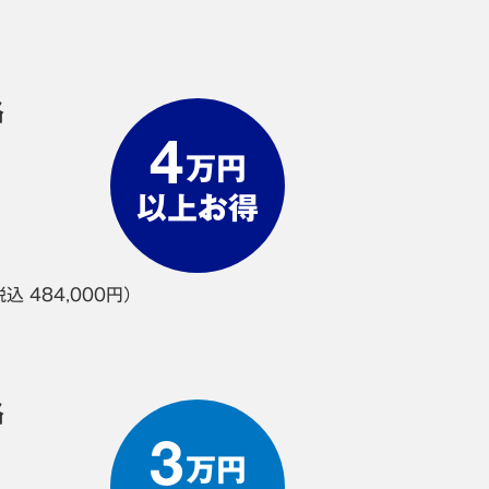
格
4
万円
以上お得
込 484,000円）
格
3
万円