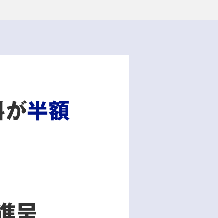
料が
半額
進呈