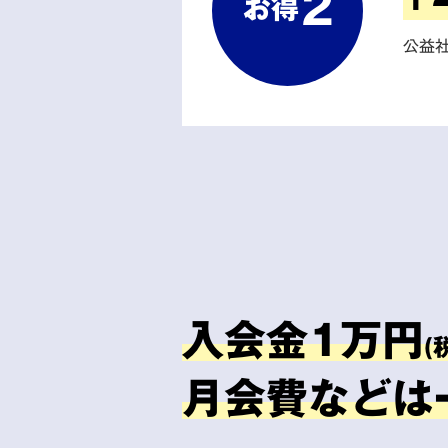
2
お得
公益
入会金1万円
(
月会費などは