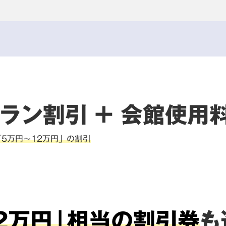
ラン割引
+
会館使用
5万円～12万円」の割引
2万円」相当の
割引券
も