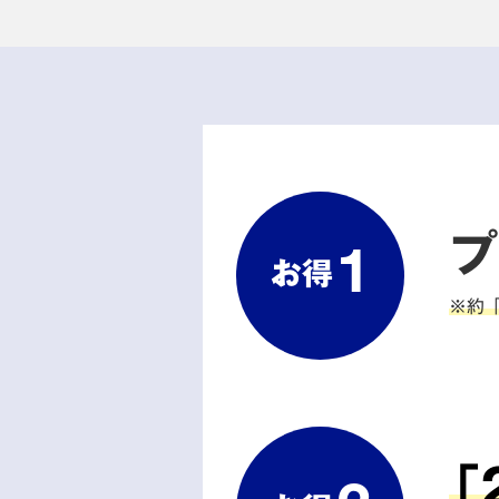
プ
1
お得
※約「
「