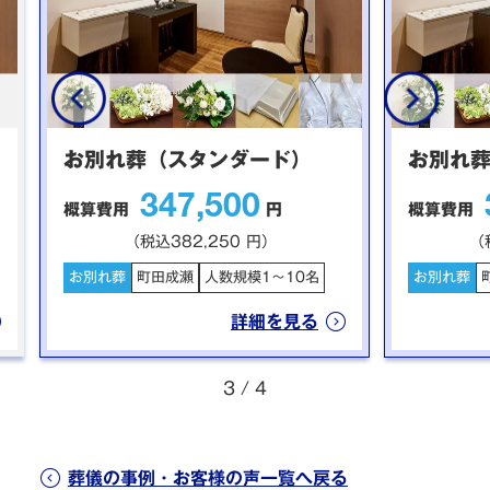
お別れ葬（スタンダード）
お別れ
347,500
概算費用
円
概算費用
（税込382,250 円）
（
お別れ葬
町田成瀬
人数規模1～10名
お別れ葬
詳細を見る
3
/
4
葬儀の事例・お客様の声一覧へ戻る