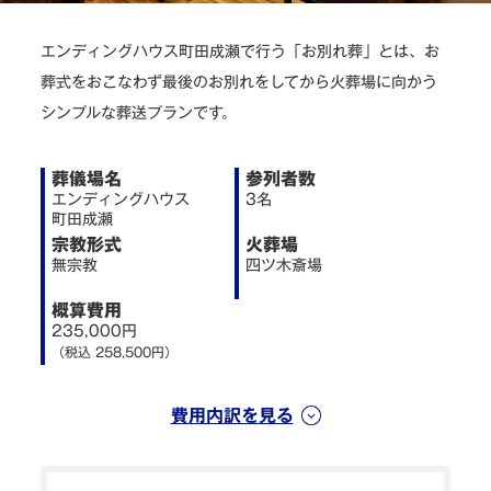
よくある質問
エンディングハウス町田成瀬で行う「お別れ葬」とは、お
葬式をおこなわず最後のお別れをしてから火葬場に向かう
お得な割引
シンプルな葬送プランです。
葬儀場名
参列者数
ご相談無料 24時間・365日 受付
エンディングハウス
3名
町田成瀬
宗教形式
火葬場
ここを押すとお電話できます
無宗教
四ツ木斎場
今すぐ電話で相談する
概算費用
235,000円
（税込 258,500円）
無料で資料請求
費用内訳を見る