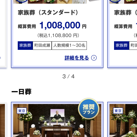
家族葬（スタンダード）
家族葬
1,008,000
概算費用
円
概算費用
（税込1,108,800 円）
（
家族葬
町田成瀬
人数規模1〜30名
家族葬
町
詳細を見る
3
/
4
一日葬
東京
東京