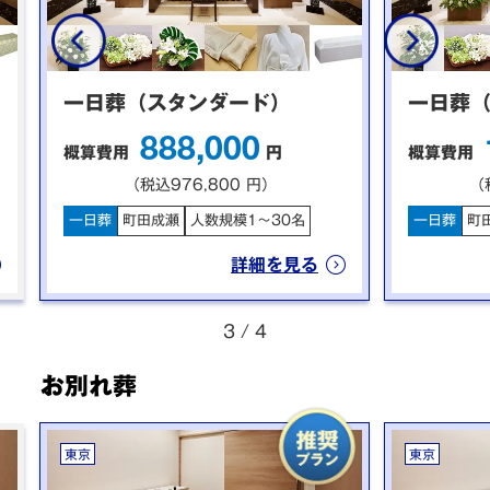
一日葬（スタンダード）
一日葬
888,000
概算費用
円
概算費用
（税込976,800 円）
（
一日葬
町田成瀬
人数規模1〜30名
一日葬
町
詳細を見る
3
/
4
お別れ葬
東京
東京