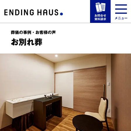
お問合せ
メニュー
資料請求
葬儀の事例・お客様の声
選ばれる理由
お別れ葬
葬儀場一覧
葬儀プラン・料金
葬儀の事例・お客様の声
事前の相談・手順・方法
来館予約