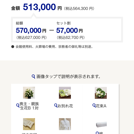
513,000
よくある質問
金額
円
（税込564,300 円）
総額
セット割
お得な割引
570,000
57,000
円
円
（税込627,000 円）
（税込62,700 円）
● 会館使用料、火葬場の費用、宗教者の御礼等は別途。
ご相談無料 24時間・365日 受付
ここを押すとお電話できます
画像タップで説明が表示されます。
今すぐ電話で相談する
無料で資料請求
喪主・親族
お別れ花
花束A
生花B 1対
棺