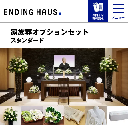
お問合せ
メニュー
資料請求
家族葬オプションセット
選ばれる理由
スタンダード
葬儀場一覧
葬儀プラン・料金
葬儀の事例・お客様の声
事前の相談・手順・方法
来館予約