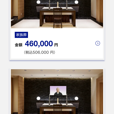
葬儀プラン: 一日葬
無宗教式と言う事でどのような葬儀になるのかと心配も
家族葬
ありましたが希望通りゆったりとした中にもメリハリの
460,000
あるとても良いお式に進行していただきありがとうござ
金額
円
いました。おかげで各々がゆっくりと故人とお別れがで
（税込506,000 円）
きました。斎場が隣という点も大きなポイントでした。
移動時間が少ない分故人を偲び昔話に花を咲かせる時間
が増えました。
東大阪市 Y様
ご利用時期：2025年8月
葬儀プラン: 家族葬