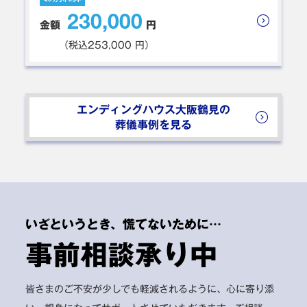
と思っております。
230,000
金額
円
大阪市鶴見区 N様
ご利用時期：2025年2月
（税込253,000 円）
葬儀プラン: 家族葬
エンディングハウス大阪鶴見の
葬儀事例を見る
台所も家にいるように使用できました。家族葬という形
を取らせていただきましたのでぜひどなたかが必要な時
に紹介したいと思います。
大阪市鶴見区 M様
ご利用時期：2024年12月
いざというとき、慌てないために…
事前相談承り中
葬儀プラン: 家族葬
施設もきれいで、担当してくださった方も大変親身に対
皆さまのご不安が少しでも軽減されるように、心に寄り添
応していただきました。説明も分かりやすく安心して過