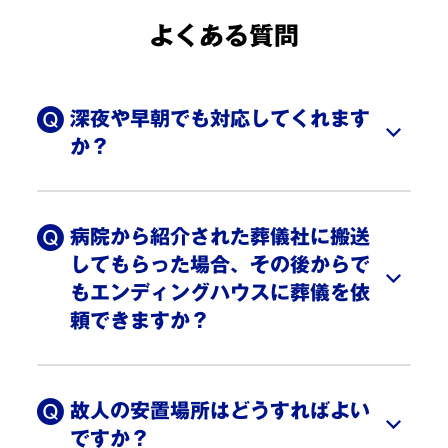
大阪市鶴見区 N様
ご利用時期：2026年3月
よくある質問
葬儀プラン: 一日葬
深夜や早朝でも対応してくれます
か？
こちらの都合で式の段取りを変更していただき、スタッ
24時間365日年中無休で、対応いたします。病
フの方には大変感謝しています。この度はありがとうご
院から安置場所への故人の搬送を含め、葬儀に関
ざいました。
病院から紹介された葬儀社に搬送
するすべてにエンディングハウスが対応いたしま
東大阪市 A様
ご利用時期：2026年3月
してもらった場合、その後からで
すので、ご安心ください。
もエンディングハウスに葬儀を依
頼できますか？
葬儀プラン: 火葬式
すでにご安置済みの場合でも変更は可能ですので
ご連絡ください。
福祉葬からお別れ葬へ急に変えたのに素早い対応ありが
故人の安置場所はどうすればよい
とうございました。初めての経験だったので不安だった
ですか？