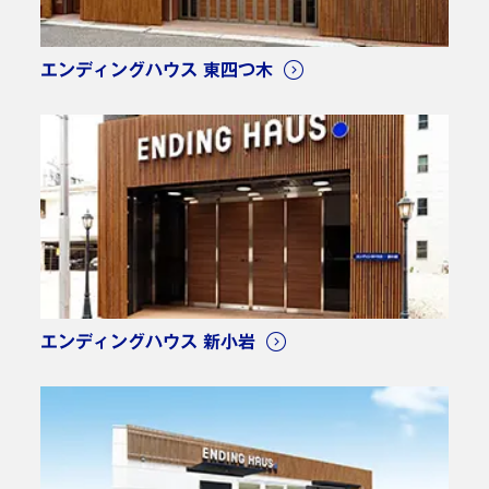
会館設備もとてもきれいでサービス（安置室内）よく、
エンディングハウス 東四つ木
担当の方がとても丁寧でやさしく対応してくださり、大
変ありがたかったです。他のスタッフの方も対応してく
ださって大満足です。お寺の方もどうしようかと思って
たので助かりました。
東大阪市 U様
ご利用時期：2024年5月
葬儀プラン: 家族葬
エンディングハウス 新小岩
担当の方に大変よくしていただき、ありがとうございま
した。動画などの対応などもしてもらい喜んでおりま
す。家族でいい思い出ができました。感謝。
大東市 E様
ご利用時期：2024年5月