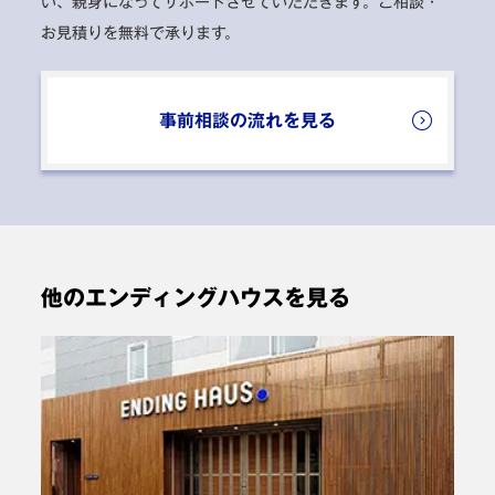
い、親身になってサポートさせていただきます。
ご相談・
ごすことができました。ありがとうございました。
お見積りを無料で承ります。
大阪市鶴見区 A様
ご利用時期：2024年9月
事前相談の流れを見る
葬儀プラン: 一日葬
申込からすべてに携わってくださったスタッフの皆様に
感謝申し上げます。おかげさまでとても良いお式ができ
たと思います。質問などにもとても親切に対応下さりと
他のエンディングハウスを見る
ても心強かったです。費用以上の価値があると思いまし
た。ありがとうございました。
大阪市城東区 K様
ご利用時期：2024年7月
葬儀プラン: 一日葬