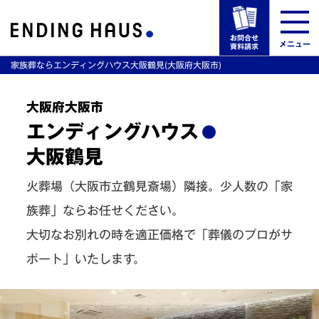
お問合せ
メニュー
資料請求
家族葬ならエンディングハウス大阪鶴見(大阪府大阪市)
選ばれる理由
大阪府大阪市
エンディングハウス
葬儀場一覧
大阪鶴見
葬儀プラン・料金
火葬場（大阪市立鶴見斎場）隣接。少人数の「家
族葬」ならお任せください。
葬儀の事例・お客様の声
大切なお別れの時を適正価格で「葬儀のプロがサ
事前の相談・手順・方法
ポート」いたします。
来館予約