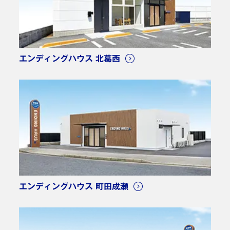
葬儀プラン: 家族葬
エンディングハウス 北葛西
母の希望に沿ったプランを寄り添って成し遂げるパート
ナーとしてお力添えいただきました。わがままを快く笑
顔で受け止めていただけ本当にありがとうございまし
た。願っていた以上のお式をさせていただき、ただただ
感謝の思いが絶えません。私の時もお世話になりたいで
す。ありがとうございます。
大阪市鶴見区 I様
ご利用時期：2024年4月
エンディングハウス 町田成瀬