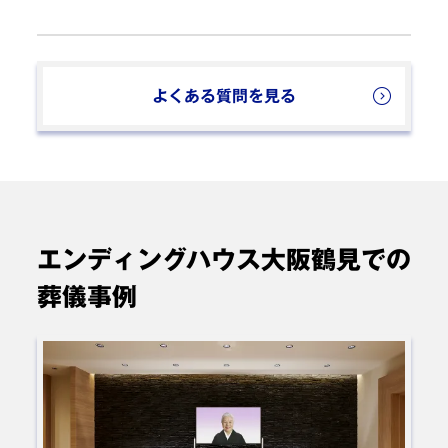
けど公益社さんに頼んで安心できました。
ご自宅へのお送りのほか、
エンディングハウスで
大阪市鶴見区 M様
ご利用時期：2026年3月
も安置のできる施設をご用意しています
のでご安
心ください。
よくある質問を見る
葬儀プラン: 一日葬
以前、知り合いの方のお通夜に「エンディングハウス大
阪鶴見」さんに伺った際大変暖かい感じがしてとても心
に残っており、今回お願いしました。私たちの時もお願
エンディングハウス大阪鶴見での
いしたく思い、会員に入らせて頂きました。スタッフの
葬儀事例
方には色々教えて下さったり提案して下さり、また葬儀
会館内も清潔感があり、明るく、とても良い印象でし
た。エンディングハウスにお願いして、いいお式が出来
たと思います。本当にありがとうございました。
大阪市鶴見区 T様
ご利用時期：2024年10月