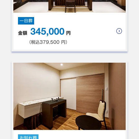
明るくきれいな式場で、夜も家族だけでしたので、母と
ゆっくりお別れの時間を持つことができました。母の思
一日葬
い出の品々もきれいに飾って頂き、ありがとうございま
345,000
した。スタッフの皆様にはとても良くして頂き、心穏や
金額
円
かに悲しみよりも感謝で送り出すことができました。関
（税込379,500 円）
わって頂いた全てのスタッフの皆様に感謝いたします。
本当にありがとうございました。
大阪市城東区 W様
ご利用時期：2025年8月
葬儀プラン: 家族葬
御世話になり誠に有難うございました。エンバーミング
をして頂いてよかったと思います。１０３才で大往生を
迎えましたが、元気な頃の顔だったので本当に良かった
お別れ葬